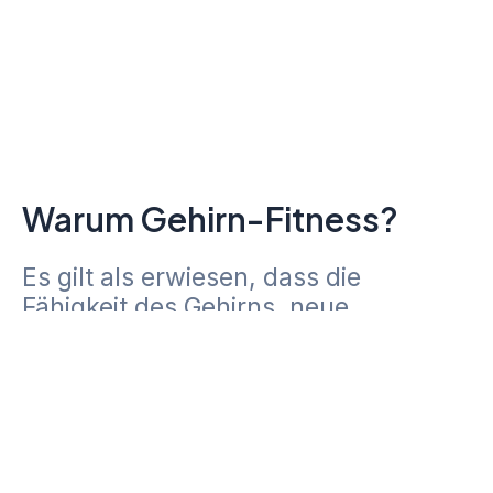
Warum Gehirn-Fitness?
Es gilt als erwiesen, dass die
Fähigkeit des Gehirns, neue
neuronale Verbindungen und Wege
herzustellen unabhängig vom Alter
erhalten bleibt und uns dabei hilft, ein
Leben lang geistig fit zu bleiben.