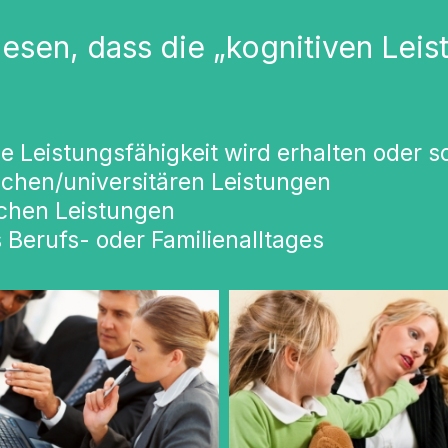
esen, dass die „kognitiven Leis
ge Leistungsfähigkeit wird erhalten oder s
schen/universitären Leistungen
ichen Leistungen
 Berufs- oder Familienalltages